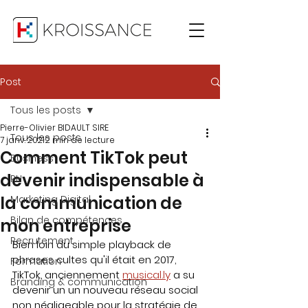
Post
Tous les posts
Pierre-Olivier BIDAULT SIRE
Tous les posts
7 janv. 2021
2 min de lecture
Comment TikTok peut
Business
devenir indispensable à
RH
la communication de
Marketing Digital
Bilan de compétences
mon entreprise
Recrutement
Bien loin du simple playback de 
phrases cultes qu'il était en 2017, 
Formation
TikTok, anciennement 
musical.ly
 a su 
Branding & communication
devenir un un nouveau réseau social 
non négligeable pour la stratégie de 