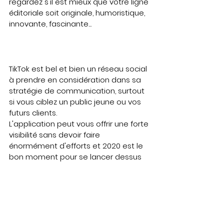
regardez s'il est mieux que votre ligne 
éditoriale soit originale, humoristique, 
innovante, fascinante... 
TikTok est bel et bien un réseau social 
à prendre en considération dans sa 
stratégie de communication, surtout 
si vous ciblez un public jeune ou vos 
futurs clients.
L'application peut vous offrir une forte 
visibilité sans devoir faire 
énormément d'efforts et 2020 est le 
bon moment pour se lancer dessus 
avant de se noyer dans la masse de 
contenus qui tendent à se 
développer encore d'avantage.
Si vous trouvez une idée de 
communication originale à exécuter 
en vidéo, 