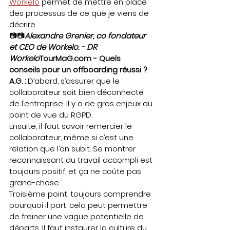
Workelo
 permet de mettre en place 
des processus de ce que je viens de 
décrire. 
📷📷
Alexandre Grenier, co fondateur 
et CEO de Workelo. - DR 
Workelo
TourMaG.com - Quels 
conseils pour un offboarding réussi ?
A.G. :
 D’abord, s’assurer que le 
collaborateur soit bien déconnecté 
de l’entreprise. Il y a de gros enjeux du 
point de vue du RGPD.   
Ensuite, il faut savoir remercier le 
collaborateur, même si c’est une 
relation que l’on subit. Se montrer 
reconnaissant du travail accompli est 
toujours positif, et ça ne coûte pas 
grand-chose.   
Troisième point, toujours comprendre 
pourquoi il part, cela peut permettre 
de freiner une vague potentielle de 
départs. Il faut instaurer la culture du 