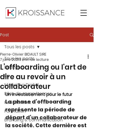
Post
Tous les posts
Pierre-Olivier BIDAULT SIRE
Tous les posts
7 janv. 2021
3 min de lecture
L’offboarding ou l'art de
Business
dire au revoir à un
RH
collaborateur
Marketing Digital
Bilan de compétences
Un investissement pour le futur
La phase d’offboarding 
Recrutement
représente la période de 
Formation
départ d’un collaborateur de 
Branding & communication
la société. Cette dernière est 