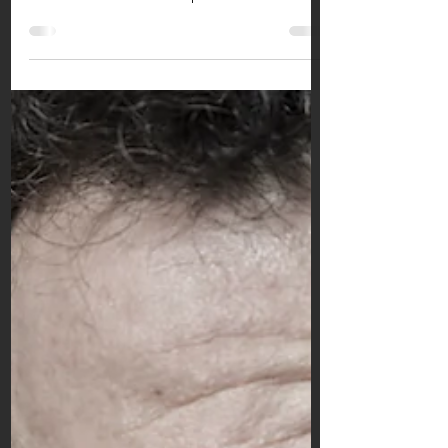
10 févr. 2022
Nouveau site SEARCH : les
valeurs Kroissance plein
cadre !
LANCEMENT OFFICIEL DE KROISSANCE-
SEARCH.COM Naissance d’un site,
affirmation d’une marque C’est officiel et
opérationnel depuis le 8...