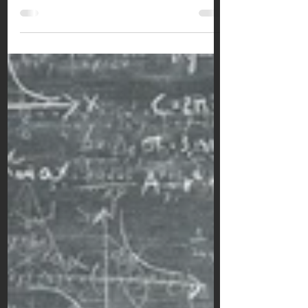
23 août 2022
L’art du closing efficace
La conclusion d’une vente en BtoB, ou
closing, est LE moment où le cycle
d’achat est censé connaître son happy
end.